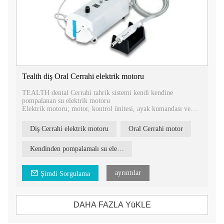
Tealth diş Oral Cerrahi elektrik motoru
TEALTH dental Cerrahi tahrik sistemi kendi kendine
pompalanan su elektrik motoru
Elektrik motoru; motor, kontrol ünitesi, ayak kumandası ve
Soğutucu solüsyon askı direğinden oluşur.
Diş-ağız cerrahisinde ve cerrahi prosedürlerde kalifiye personel
Diş Cerrahi elektrik motoru
Oral Cerrahi motor
tarafından kullanılmak üzere tasarlanmıştır.
Sipariş kodu: DIL-21C
Kendinden pompalamalı su elektrik motoru
CE: 3050EM-1
Fırçasız motor
ayrıntılar
Şimdi Sorgulama
Tork: 17N.cm
DAHA FAZLA YüKLE
Dönme hızı 0-50.000 dev/dak
Soğutma suyu: 0-100ml/dak