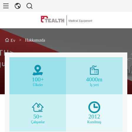
>
Hakkımızda
Ev
100
+
4000
m
Ülkeler
İş yeri
50
+
2012
Çalışanlar
Kurulmuş