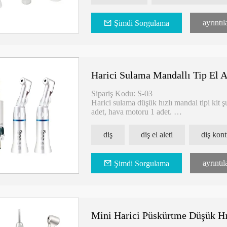
ayrıntıl
Şimdi Sorgulama
Harici Sulama Mandallı Tip El Al
Sipariş Kodu: S-03
Harici sulama düşük hızlı mandal tipi kit şu
adet, hava motoru 1 adet.
1. Mandal tipi mandren, kullanımı kolay
2. Yüksek kalite
diş
diş el aleti
diş kont
3. Seçim için 4 veya 2 delikli hava motor
4. Alüminyumdan yapılmış
Sipariş Kodu: S-06
ayrıntıl
Şimdi Sorgulama
1. Mandal tipi mandren, kullanımı kolay
2. Yüksek kaliteli alüminyum gövde
3. Seçim için 4 veya 2 delikli hava motoru
Mini Harici Püskürtme Düşük Hız