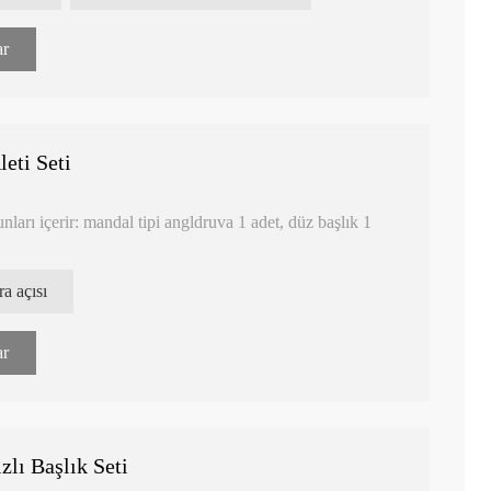
ar
eti Seti
nları içerir: mandal tipi angldruva 1 adet, düz başlık 1
ra açısı
u konnektörleri
ar
 konnektörleri
lı Başlık Seti