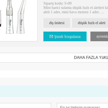
Sipariş kodu: S-09
Mini harici sulama düşük hızlı el aletleri k
aleti 1 adet, mini hava motoru 1 adet.
Basma düğmeli ayna tipi, kullanımı kolay, 
diş ünitesi
düşük hızlı el aleti
otor
CK 11 LED Yüksek Hızlı Alman
Cerrahi El Aleti İç
ayrıntıl
akine
Rulmanlı Dişçi El Aleti
Şimdi Sorgulama
DAHA FAZLA YüK