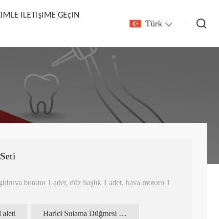
ZIMLE ILETIşIME GEçIN
Türk
Seti
ngldruva butonu 1 adet, düz başlık 1 adet, hava motoru 1
pi, seçim için 2,35 mm veya 1,6 mm basma düğmeli kafa.
trolü ayarlamak için ileri ve geri kontrol
 aleti
Harici Sulama Düğmesi El Aleti Seti