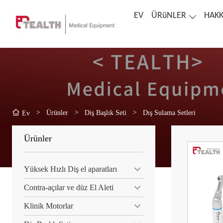
EV
ÜRüNLER
HAKK
>
Ürünler
>
Diş Başlık Seti
>
Dış Sulama Setleri
Ev
Ürünler
Yüksek Hızlı Diş el aparatları
Contra-açılar ve düz El Aleti
Klinik Motorlar