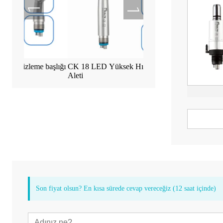
 başlığı
CK 18 LED Yüksek Hızlı Dişçi El
Tealth EM-3 İmplant M
Aleti
Dokunmatik Ekranlı M
Son fiyat olsun? En kısa sürede cevap vereceğiz (12 saat içinde)