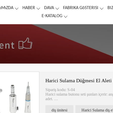
ıMıZDA
HABER
DAVA
FABRIKA GöSTERISI
BI
E-KATALOG
Harici Sulama Düğmesi El Aleti 
Sipariş kodu: S-04
Harici sulama butonu seti şunları içerir: a
adet.
Harici sulama, basma düğmeli mandren ti
4 veya 2 delikli hava motoru konektörü, kon
diş ünitesi
Harici Sulama diş el