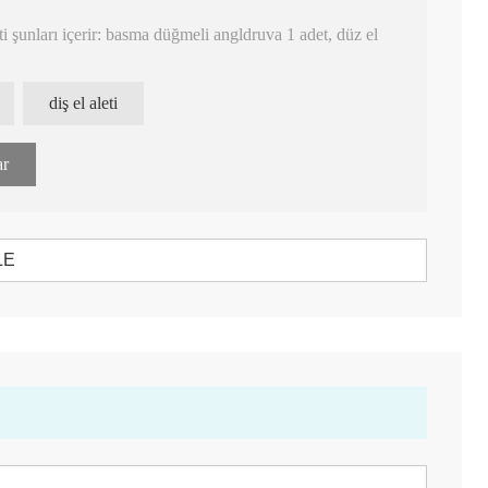
iti şunları içerir: basma düğmeli angldruva 1 adet, düz el
mini motorlu, kontrolü kolay.
diş el aleti
in Testere Bıçakları
Tealth® CK08 tork temizleme başlığı
CK 18 LED Yü
ar
yüksek hızlı el aleti
Aleti
LE