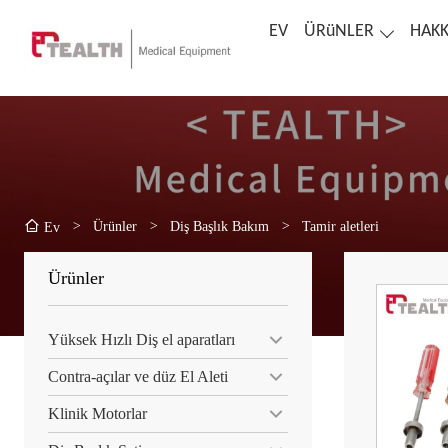
EV
ÜRüNLER
HAKK
>
Ürünler
>
Diş Başlık Bakım
>
Tamir aletleri
Ev
Ürünler
Yüksek Hızlı Diş el aparatları
Contra-açılar ve düz El Aleti
Klinik Motorlar