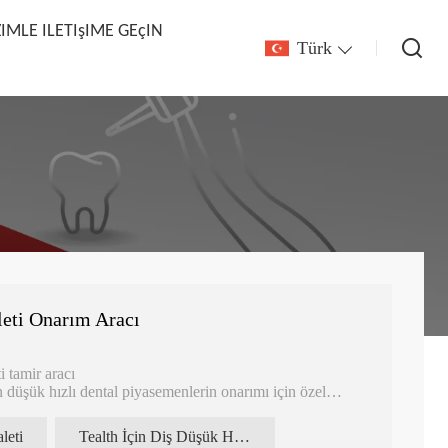
ZIMLE ILETIşIME GEçIN
Türk
leti Onarım Aracı
ti tamir aracı
n düşük hızlı dental piyasemenlerin onarımı için özel
ile verimli ve etkili onarım sağlar.
aleti
Tealth İçin Diş Düşük Hızlı El Aleti Onarım Aracı