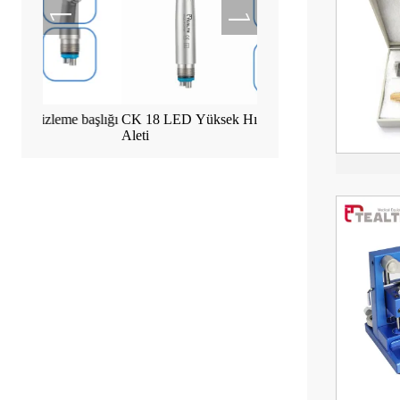
 başlığı
CK 18 LED Yüksek Hızlı Dişçi El
Tealth EM-3 İmplant Mo
Aleti
Dokunmatik Ekranlı Ma