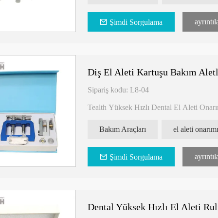
ayrıntıl
Şimdi Sorgulama
Diş El Aleti Kartuşu Bakım Aletl
Sipariş kodu: L8-04
Tealth Yüksek Hızlı Dental El Aleti Onarım 
profesyonel ve önemli bir araçtır. Bu alet
performansını sağlamak için özel olarak ta
Bakım Araçları
el aleti onarım
bir alet haline getirir.
Ana Özellikler:
ayrıntıl
Şimdi Sorgulama
1. Kartuş Türbin Bakım Onarımı: Tealth Yü
türbinlerinin bakım ve onarımı için kullanı
2. Rulman Sökme Aleti: Bu alet, hem stand
rulman sökme aleti mandreni ile donatılmışt
içerir.
Dental Yüksek Hızlı El Aleti R