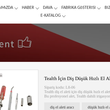
ıMıZDA
HABER
DAVA
FABRIKA GöSTERISI
BI
E-KATALOG
Tealth İçin Diş Düşük Hızlı El A
Sipariş kodu: L8-06
Tealth diş el aleti için diş düşük hızlı el ale
Bu profesyonel alet, Tealth dahili irigasyo
olarak tasarlanmıştır. İçten sulama özelliği 
diş el aleti aracı
düşük hızlı el 