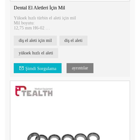
Dental El Aletleri İçin Mil
Yüksek hızlı türbin el aleti için mil
Mil boyutu:
12,75 mm H6-02
13,75 mm H6-03
10.40mm H6-04
diş el aleti için mil
diş el aleti
11.80mm H6-05
13,95 mm H6-06
yüksek hızlı el aleti
ayrıntılar
Şimdi Sorgulama