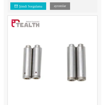
Dental el aletinizin verimliliğini ve uzun ömürlülüğünü
ayrıntılar
Şimdi Sorgulama
korumak için Yüksek Hızlı Dental El Aleti Kartuşlarımızı
seçin. Ürünümüz ve diş hekimliği uygulamalarınıza nasıl fayda
sağlayabileceği hakkında daha fazla bilgi edinmek için bugün
bizimle iletişime geçin.