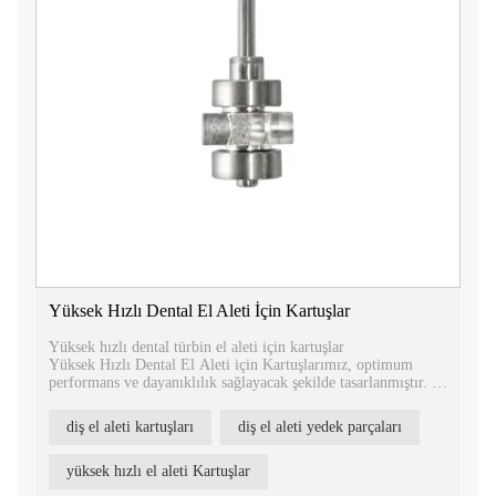
Yüksek Hızlı Dental El Aleti İçin Kartuşlar
Yüksek hızlı dental türbin el aleti için kartuşlar
Yüksek Hızlı Dental El Aleti için Kartuşlarımız, optimum
performans ve dayanıklılık sağlayacak şekilde tasarlanmıştır.
Kartuşlarımız Tealth®, Kavo®, Nsk® ve W&H® dahil olmak
diş el aleti kartuşları
diş el aleti yedek parçaları
üzere çeşitli yüksek hızlı dental türbin markalarıyla uyumludur.
Farklı tipte kartuşların mevcut olması sayesinde, kendi başlık
yüksek hızlı el aleti Kartuşlar
modelinize uygun olanı kolayca bulabilirsiniz.