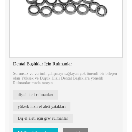
Dental Başlıklar İçin Rulmanlar
Sorunsuz ve verimli çalışmayı sağlayan çok önemli bir bileşen
olan Yüksek ve Düşük Hızlı Dental Başlıklara yönelik
Rulmanlarımızla tanışın.
Rulmanlarımız, güvenilir performans ve dayanıklılık
diş el aleti rulmanları
sağlayacak şekilde yüksek ve düşük hızlı dental başlıklar için
özel olarak tasarlanmıştır. Hassas mühendislikleriyle
sürtünmeyi ve titreşimi en aza indirerek daha sessiz çalışma ve
yüksek hızlı el aleti yatakları
el aletinin ömrünün uzamasını sağlarlar.
Diş el aleti için grw rulmanlar
İster yüksek hızlı türbinler için ister düşük hızlı angldruvalar
için rulmanlara ihtiyacınız olsun, ürünlerimiz diş hekimliği
profesyonellerinin zorlu gereksinimlerini karşılamak üzere