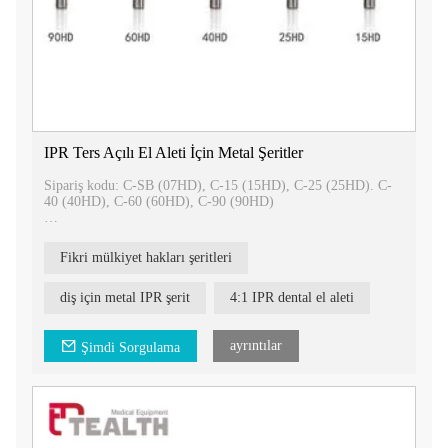
IPR Ters Açılı El Aleti İçin Metal Şeritler
Sipariş kodu: C-SB (07HD), C-15 (15HD), C-25 (25HD). C-
40 (40HD), C-60 (60HD), C-90 (90HD)
IPR angldruva için metal şeritler
Şeritler:
Fikri mülkiyet hakları şeritleri
07 mikron tırtıklı testere
15 mikron-ön cilalama için
25 mikron-finisaj için
diş için metal IPR şerit
4:1 IPR dental el aleti
40 mikron - şekillendirme için
60 mikron-indirgemek için
90 mikron-kontakları açmak için
ayrıntılar
Şimdi Sorgulama