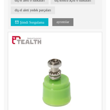
diş el aleti o halkaları
diş kontra açısı o halkaları
O-halkalarımız hem yüksek hem de düşük hızlı piyasemenlere
uyacak şekilde tasarlanmış olup güvenilir ve emniyetli bir
sızdırmazlık sağlar. Aşınmaya, yıpranmaya ve bozulmaya karşı
diş el aleti yedek parçaları
dayanıklı, uzun süreli performans sağlayan yüksek kaliteli
malzemelerden üretilmiştir.
ayrıntılar
Şimdi Sorgulama
O-halkalarımız, uygun bir sızdırmazlık sağlayarak kirletici
maddelerin ve sıvıların el aletine girişini önler, iç bileşenlerini
korur ve ömrünü uzatır. Bu, diş hekimliği muayenehanenizde
bakım maliyetlerinin ve kesinti süresinin azalmasına neden
olur.
İster yüksek hızlı türbinler için ister düşük hızlı angldruvalar
için O-halkalara ihtiyacınız olsun, ürünlerimiz diş hekimliği
profesyonellerinin zorlu gereksinimlerini karşılamak üzere
tasarlanmıştır. Mükemmel uyum ve optimum performans
sağlamak için hassas bir şekilde üretilmiştir.
Yüksek ve Düşük Hızlı Dental Başlıklara yönelik O-
halkalarımızla dental başlıklarınızı yükseltin. Uygun
sızdırmazlık, gelişmiş performans ve uzatılmış başlık ömrünün
avantajlarını deneyimleyin. O-ringlerimizin diş hekimliği
uygulamalarınıza nasıl fayda sağlayabileceği hakkında daha
fazla bilgi için bugün bizimle iletişime geçin.