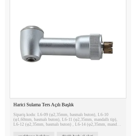
Harici Sulama Ters Açılı Başlık
Sipariş kodu: L6-09 (φ2,35mm, basmalı buton), L6-10
(φ1,60mm, basmalı buton), L6-11 (φ2,35mm, mandallı tip),
L6-12 (φ2,35mm, basmalı buton) , L6-14 (φ2,35mm, mandallı
tip), L6-16 (LED, φ2,35mm, mandallı tip), L6-17 (LED,
φ2,35mm, mandallı tip)