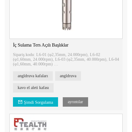
İç Sulama Ters Açılı Başlıklar
Sipariş kodu: L6-01 (φ2,35mm, 24.000rpm), L6-02
(φ1,60mm, 24.000rpm), L6-03 (φ2,35mm, 40.000rpm), L6-04
(φ1,60mm, 40.000rpm)
Dahili sulama angldruva başlıkları
angldruva kafaları
angldruva
1. Kavo ile uyumlu olun
2. İthal rulman
3.Ayırılması kolay, onarımı kolay
kavo el aleti kafası
Seçtiğiniz için 4.CA bur/FG bur kafası
ayrıntılar
Şimdi Sorgulama