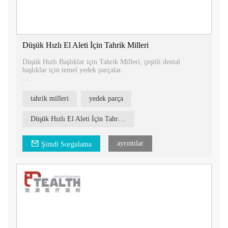
Düşük Hızlı El Aleti İçin Tahrik Milleri
Düşük Hızlı Başlıklar için Tahrik Milleri, çeşitli dental
başlıklar için temel yedek parçalar.
Mevcut seçenekler:
1. Düşük hızlı dişçilik aletleri için tahrik mili.
tahrik milleri
yedek parça
2. 20:1 implant angldruva için tahrik mili.
3. 1:5 artan angldruva için tahrik mili.
4. 16:1 redüksiyonlu angldruva için tahrik mili.
Düşük Hızlı El Aleti İçin Tahrik Milleri
Tahrik millerimiz, dental piyasemenlerin sorunsuz ve güvenilir
çalışmasını sağlayacak şekilde tasarlanmıştır. Diş
ayrıntılar
Şimdi Sorgulama
prosedürlerinin taleplerine dayanacak ve uzun süreli
performans sağlayacak şekilde yüksek kaliteli malzemelerden
üretilmiştir.
Düşük hızlı piyasemenlerinizin işlevselliğini korumak ve
ömrünü uzatmak için yedek parça olarak tahrik millerimizi
seçin. Bu ürünler ve bunların diş hekimliği uygulamalarınıza
nasıl fayda sağlayabileceği hakkında daha fazla bilgi için bugün
bizimle iletişime geçin.