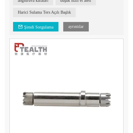
angldruva kafaları
düşük hızlı el aleti
Harici Sulama Angldruva Başlıkları, diş hekimliği
profesyonelleri için çok yönlü ve uygun maliyetli bir çözüm.
Harici Sulama Ters Açılı Başlık
Angldruva başlıklarımızla, yalnızca bir sapa yatırım yapmanız
yeterli olurken, çeşitli prosedürler için farklı başlıklar seçme
ayrıntılar
Şimdi Sorgulama
esnekliğine de sahip olursunuz. Bu, diş hekimliği ekipmanınızı
daha ekonomik kullanmanızı sağlar.
Angldruva başlıklarımız, uyumluluk ve kullanım kolaylığı
sağlayacak şekilde piyasadaki çoğu markaya uyacak şekilde
tasarlanmıştır.
Diş hekimliği uygulamanızı Harici Sulama Angldruva
Başlıklarımızla geliştirin. Bu ürünler ve diş prosedürlerinizi
nasıl geliştirebilecekleri hakkında daha fazla bilgi için bugün
bizimle iletişime geçin.