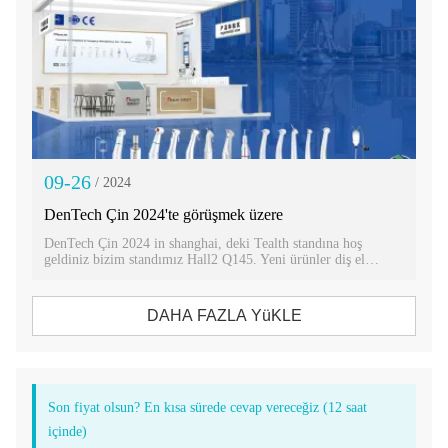
09-26
/ 2024
DenTech Çin 2024'te görüşmek üzere
DenTech Çin 2024 in shanghai, deki Tealth standına hoş
geldiniz bizim standımız Hall2 Q145. Yeni ürünler diş el
aletleri, implant makine ve elektrik motorlar bulunacak ekran
olacaktır.
DAHA FAZLA YüKLE
Son fiyat olsun? En kısa sürede cevap vereceğiz (12 saat
içinde)