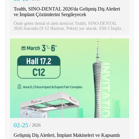
Tealth, SINO-DENTAL 2026'da Gelişmiş Diş Aletleri
ve İmplant Çözümlerini Sergileyecek
Önde gelen dental el aleti üreticisi Tealth, SINO-DENTAL
2026 fuarında (9-12 Haziran, Pekin) yer alacak. EM-3 İmplant
Makinesi ve 20:1 Fiber Optik İmplant Kontra Açısı ürünlerini
incelemek için Salon 6 S05-S06, S24-S25 numaralı standımızı
ziyaret edin. Modern implantoloji için hassasiyet odaklı
çözümleri keşfedin!
02-25
/ 2026
Gelişmiş Diş Aletleri, İmplant Makineleri ve Kapsamlı