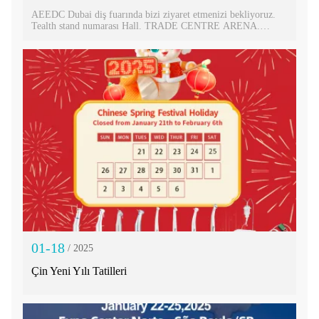
AEEDC Dubai diş fuarında bizi ziyaret etmenizi bekliyoruz.
Tealth stand numarası Hall. TRADE CENTRE ARENA.
SAB13
01-18
/ 2025
Çin Yeni Yılı Tatilleri