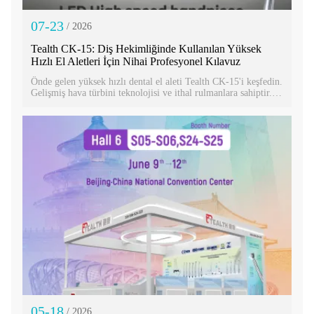
07-23
/ 2026
Tealth CK-15: Diş Hekimliğinde Kullanılan Yüksek
Hızlı El Aletleri İçin Nihai Profesyonel Kılavuz
Önde gelen yüksek hızlı dental el aleti Tealth CK-15'i keşfedin.
Gelişmiş hava türbini teknolojisi ve ithal rulmanlara sahiptir.
Bu hızlı dental el aleti için en iyi fiyatı bugün alın.
05-18
/ 2026