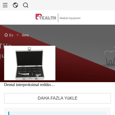
>
dava
Ev
Dental interproksimal redüksiyon nedir?
DAHA FAZLA YüKLE