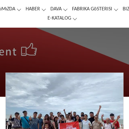
ıMıZDA
HABER
DAVA
FABRIKA GöSTERISI
BI
E-KATALOG