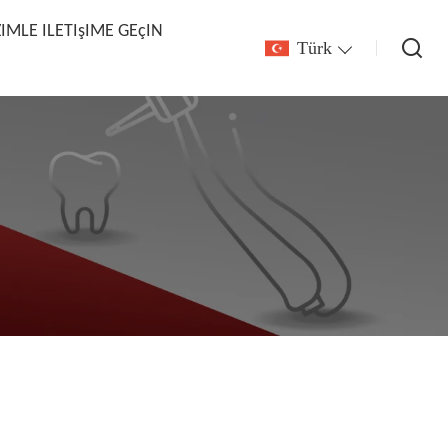
ZIMLE ILETIşIME GEçIN
Türk