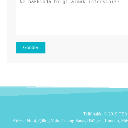
Gönder
Telif hakkı © 2019 T
Adres :
No.4, Qiling Yolu, Lutang Sanayi Bölgesi, Luocun, Sh