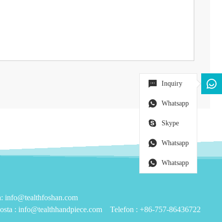
Inquiry
Whatsapp
Skype
Whatsapp
Whatsapp
info@tealthfoshan.com
osta :
info@tealthhandpiece.com
Telefon :
+86-757-86436722