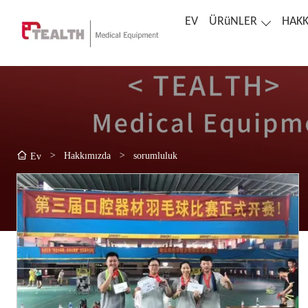
EV
ÜRüNLER
HAKK
>
Hakkımızda
>
sorumluluk
Ev