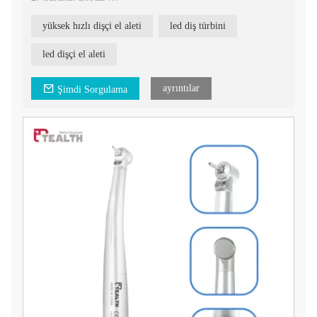
3. Hız: 320.000-350.000 RPM
4. Tork Başlığı, daha güçlü kesme kuvveti
yüksek hızlı dişçi el aleti
led diş türbini
5. LED ışık, E-jeneratör
6. Dengeli kartuş daha dayanıklı ve stabildir.
7. Sipariş Kodu: TPL3-U-M4/B2
led dişçi el aleti
ayrıntılar
Şimdi Sorgulama