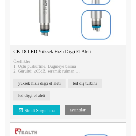
CK 18 LED Yüksek Hızlı Dişçi El Aleti
Özellikler:
1. Üçlü püskürtme, Düğmeye basma
2. Gürültü: ≤65dB, seramik rulman
3. Hız: 320.000-350.000 RPM
4. Torklu Kafa, daha güçlü kesme kuvveti, temiz kafa sistemi
yüksek hızlı dişçi el aleti
led diş türbini
5. LED ışık, E-jeneratör
6. Paslanmaz çelik malzemeler, daha yüksek sertlik, daha uzun
ömür, çizilmeye karşı dayanıklılık.
led dişçi el aleti
7. Sipariş Kodu: CK-18-M4 (4 delikli) CK-18-B2 (2 delikli)
ayrıntılar
Şimdi Sorgulama