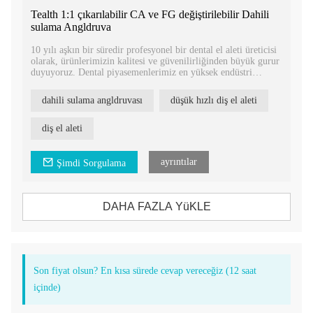
Tealth 1:1 çıkarılabilir CA ve FG değiştirilebilir Dahili
sulama Angldruva
10 yılı aşkın bir süredir profesyonel bir dental el aleti üreticisi
olarak, ürünlerimizin kalitesi ve güvenilirliğinden büyük gurur
duyuyoruz. Dental piyasemenlerimiz en yüksek endüstri
standartlarını karşılayacak şekilde tasarlanmıştır ve tescil
sertifikalarıyla desteklenmektedir.
dahili sulama angldruvası
düşük hızlı diş el aleti
diş el aleti
ayrıntılar
Şimdi Sorgulama
DAHA FAZLA YüKLE
Son fiyat olsun? En kısa sürede cevap vereceğiz (12 saat
içinde)