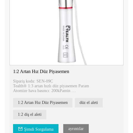
Cerrahi el aletiniz için güvenilir ve yüksek performanslı testere
bıçakları için Tealth®'i seçin. Ürünlerimiz ve cerrahi
uygulamalarınıza nasıl fayda sağlayabilecekleri hakkında daha
fazla bilgi edinmek için bugün bizimle iletişime geçin.
1:2 Artan Hız Düz Piyasemen
Sipariş kodu: SEN-09C
Tealth® 1:3 artan hızlı düz piyasemen Param
Atomize hava basıncı: 200kPamin
Hava tüketimi: 1,5L/dak
Dönme Hızı: 24.000-120.000r/dak
1:2 Artan Hız Düz Piyasemen
düz el aleti
Gürültü:≤70dB
Frez boyutu: 2,35 mm
Sulama: harici sprey
1:2 diş el aleti
Tealth® 1:3 artırılmış cerrahi düz el aleti
El aletleri 135°C'ye kadar tekrar tekrar otoklavlanabilir.
1:3 artan hıza sahip düz piyasemen
ayrıntılar
Şimdi Sorgulama