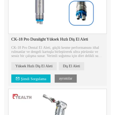
CK-18 Pro Duralight Yüksek Hızlı Diş El Aleti
CK-18 Pro Dental El Aleti, güçlü kesme performansını ithal
rulmanlar ve dengeli kartuşla birleştirerek ultra pürüzsüz ve
sessiz bir çalışma sunar. Verimli soğutma için dört delikli su
püskürtme ve parlak, uzun ömürlü aydınlatma için DuraLight
ile donatılmış olan bu cihaz, her işlemde hassasiyet ve konfor
Yüksek Hızlı Diş El Aleti
Diş El Aleti
sağlar.
ayrıntılar
Şimdi Sorgulama