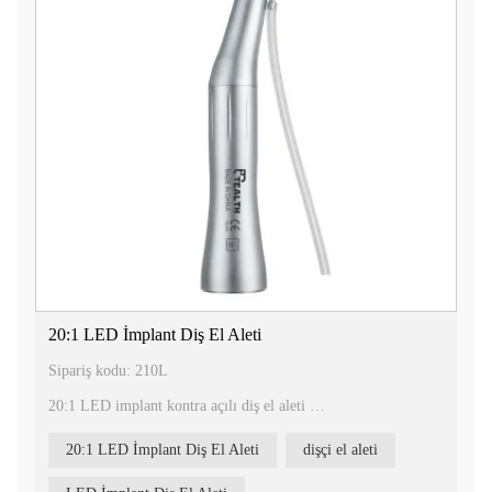
20:1 LED İmplant Diş El Aleti
Sipariş kodu: 210L
20:1 LED implant kontra açılı diş el aleti
20:1 LED İmplant Diş El Aleti, implant işlemleri için özel
20:1 LED İmplant Diş El Aleti
dişçi el aleti
olarak tasarlanmış profesyonel bir diş hekimliği aracıdır.
Gelişmiş özellikleri ve güvenilir performansı ile bu el aleti, diş