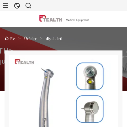
>
Ürünler
>
diş el aleti
Ev