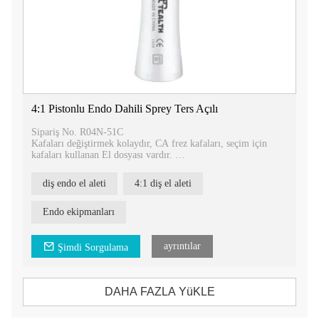
4:1 Pistonlu Endo Dahili Sprey Ters Açılı
Sipariş No. R04N-51C
Kafaları değiştirmek kolaydır, CA frez kafaları, seçim için
kafaları kullanan El dosyası vardır.
Profilaksi için kullanılan 2,35 mm'lik başlıklar.
Üç farklı hareket başlığı seçilebilir; 1,4 mm yukarı-aşağı
diş endo el aleti
4:1 diş el aleti
hareket, 0,4 mm yukarı-aşağı hareket, ileri geri hareket.
Endo ekipmanları
ayrıntılar
Şimdi Sorgulama
DAHA FAZLA YüKLE