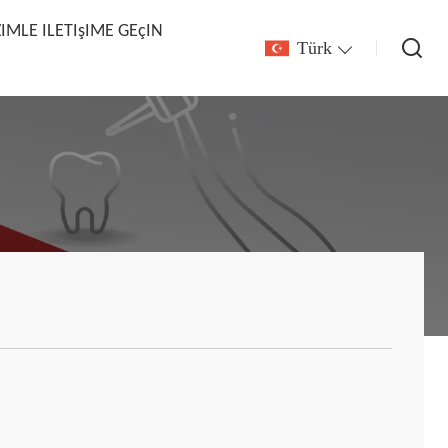
ZIMLE ILETIşIME GEçIN
Türk