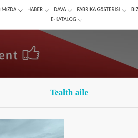
ıMıZDA
HABER
DAVA
FABRIKA GöSTERISI
BI
E-KATALOG
Tealth aile