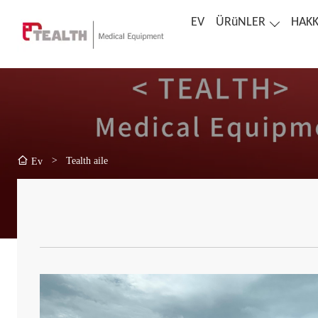
EV
ÜRüNLER
HAKK
>
Tealth aile
Ev