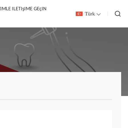
ZIMLE ILETIşIME GEçIN
Türk