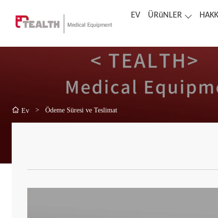
EV
ÜRüNLER
HAKK
>
Ödeme Süresi ve Teslimat
Ev