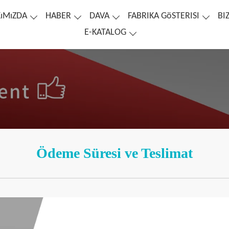
ıMıZDA
HABER
DAVA
FABRIKA GöSTERISI
BI
E-KATALOG
Ödeme Süresi ve Teslimat