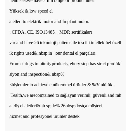
hendisler.
w
e have a full range of product lines
Yüksek & low speed el
aletleri to elektrik motor and İmplant motor.
;
CFDA, CE, ISO13485，MDR sertifikaları
var
and have 26 teknoloji pattems ile tescilli intellektüel özell
ik rights used& nbsp;in ;our dental el parçaları.
From earings to bitmiş products, ehery step has strict prodük
siyon and inspection& nbsp%
3bişlemler to achieve emükemmel ürünler & %3ünlülük
.
Tealth,we arecomtained to sağlayan verimli, güvenli and rah
at diş el aletleri&nb sp;ile% 26nbsp;dostça müşteri
hizmet and profesyonel ürünler destek