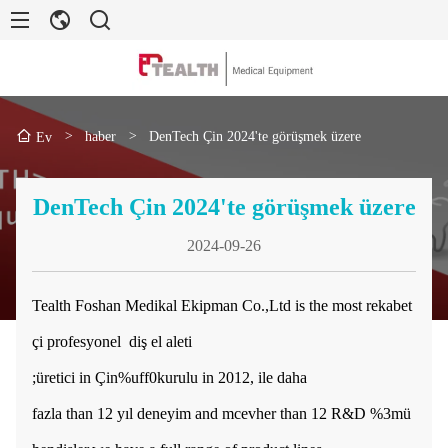
>
haber
>
DenTech Çin 2024'te görüşmek üzere
Ev
DenTech Çin 2024'te görüşmek üzere
2024-09-26
Tealth Foshan Medikal Ekipman Co.,Ltd is the most rekabet
çi profesyonel diş el aleti
;üretici in Çin%uff0kurulu in 2012, ile daha
fazla than 12 yıl deneyim
and m
cevher than 12 R&D %3mü