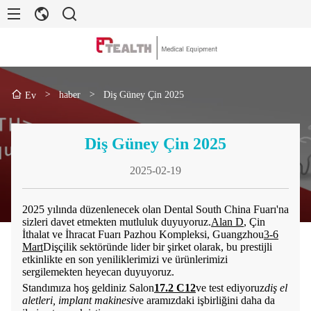
>
haber
>
Diş Güney Çin 2025
Ev
Diş Güney Çin 2025
2025-02-19
2025 yılında düzenlenecek olan Dental South China Fuarı'na
sizleri davet etmekten mutluluk duyuyoruz.
Alan D
, Çin
İthalat ve İhracat Fuarı Pazhou Kompleksi, Guangzhou
3-6
Mart
Dişçilik sektöründe lider bir şirket olarak, bu prestijli
etkinlikte en son yeniliklerimizi ve ürünlerimizi
sergilemekten heyecan duyuyoruz.
Standımıza hoş geldiniz
Salon
17.2 C12
ve test ediyoruz
diş el
aletleri, implant makinesi
ve aramızdaki işbirliğini daha da