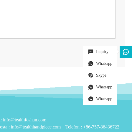
Inquiry
Whatsapp
Skype
Whatsapp
Whatsapp
info@tealthfoshan.com
osta :
info@tealthhandpiece.com
Telefon :
+86-757-86436722