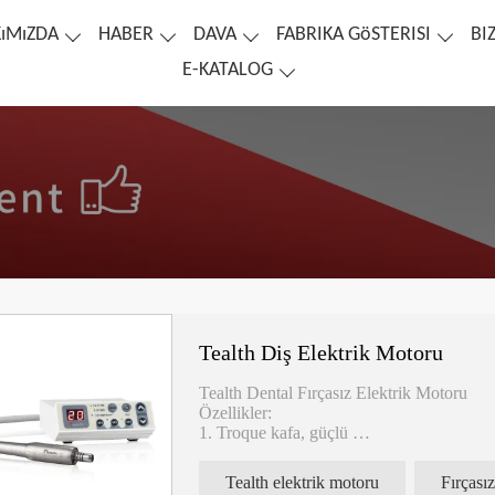
ıMıZDA
HABER
DAVA
FABRIKA GöSTERISI
BI
E-KATALOG
Tealth Diş Elektrik Motoru
Tealth Dental Fırçasız Elektrik Motoru
Özellikler:
1. Troque kafa, güçlü
2. Sessiz, gürültü 60dB'den az
3. Motor boyutu: Φ22*L71mm
Tealth elektrik motoru
Fırçası
4. Gerilim: DC24V