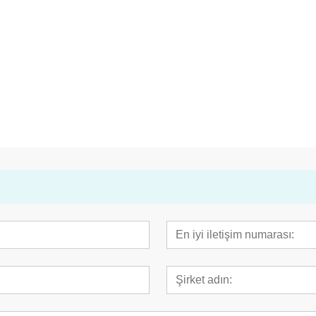
t Motor
CK 11 LED Yüksek Hızlı Alman
Cerrahi El Aleti
 Makine
Rulmanlı Dişçi El Aleti