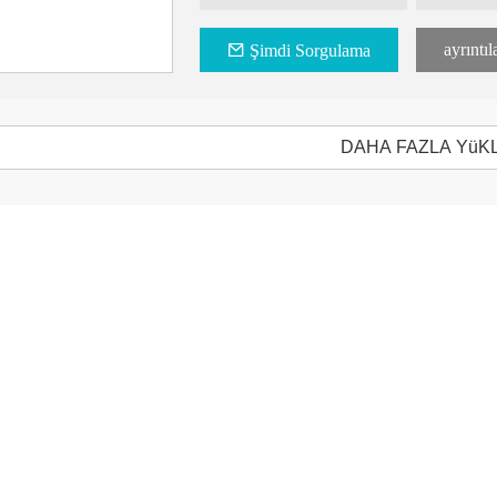
Paket listesi:
ayrıntıl
Şimdi Sorgulama
- Motorlu: 1 adet
-Kontrol PC kartı: 1 adet
-Güç adaptörü jakı: 1 adet
DAHA FAZLA YüK