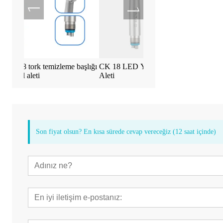
eme başlığı
CK 18 LED Yüksek Hızlı Dişçi El
Tealth EM-3 İmplan
Aleti
Dokunmatik Ekranlı
Son fiyat olsun? En kısa sürede cevap vereceğiz (12 saat içinde)