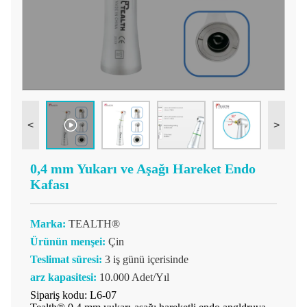
<
>
0,4 mm Yukarı ve Aşağı Hareket Endo
Kafası
Marka:
TEALTH®
Ürünün menşei:
Çin
Teslimat süresi:
3 iş günü içerisinde
arz kapasitesi:
10.000 Adet/Yıl
Sipariş kodu: L6-07