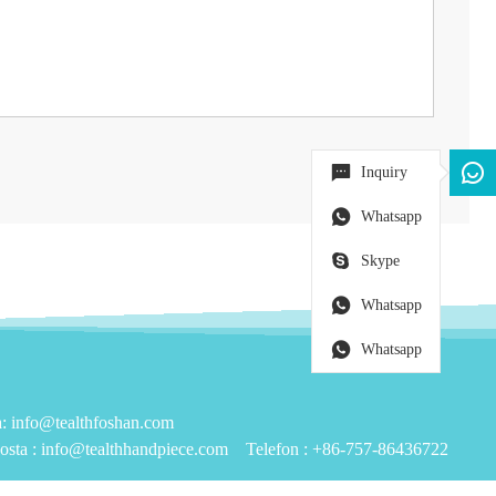
Inquiry
Whatsapp
Skype
Whatsapp
Whatsapp
info@tealthfoshan.com
osta :
info@tealthhandpiece.com
Telefon :
+86-757-86436722