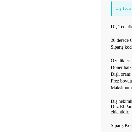
Diş Tedari
Diş Tedarik
20 derece 
Sipariş ko
Özellikler:
Döner halka
Dişli oranı:
Frez boyut
Maksimum 
Diş hekimli
Düz El Parç
eklentidir.
Sipariş K