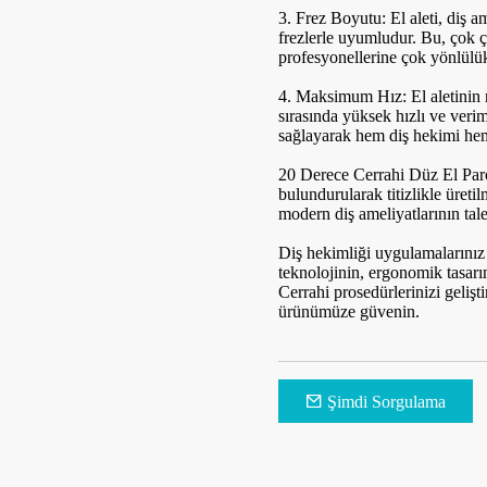
3. Frez Boyutu: El aleti, diş 
frezlerle uyumludur. Bu, çok çe
profesyonellerine çok yönlülük
4. Maksimum Hız: El aletinin 
sırasında yüksek hızlı ve verim
sağlayarak hem diş hekimi hem 
tor
CK 11 LED Yüksek Hızlı Alman
Cerrahi El Aleti İçi
ine
Rulmanlı Dişçi El Aleti
20 Derece Cerrahi Düz El Parç
bulundurularak titizlikle üreti
modern diş ameliyatlarının tale
Diş hekimliği uygulamalarınız 
teknolojinin, ergonomik tasarı
Cerrahi prosedürlerinizi gelişt
ürünümüze güvenin.
Şimdi Sorgulama