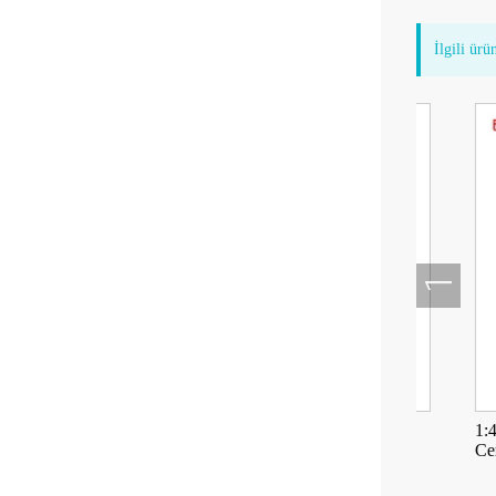
İlgili ürü
1:2 Artan Hız Düz Piyasemen
1:4.2 Fibe
Cerrahi El 