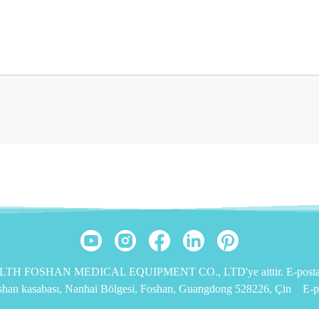
EALTH FOSHAN MEDICAL EQUIPMENT CO., LTD'ye aittir. E-posta: 
ishan kasabası, Nanhai Bölgesi, Foshan, Guangdong 528226, Çin
E-p