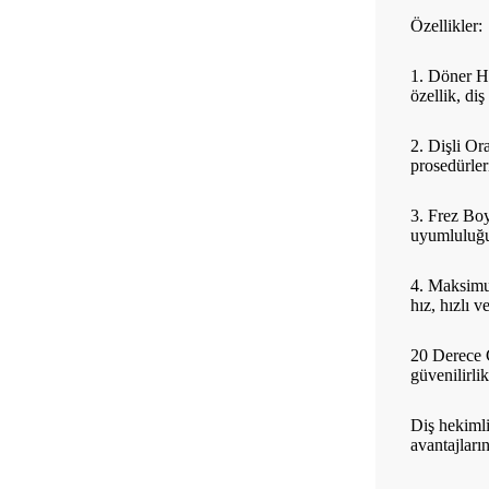
Özellikler:
1. Döner Ha
özellik, diş
2. Dişli Or
prosedürler
3. Frez Boy
uyumluluğu 
4. Maksimum
hız, hızlı 
20 Derece C
güvenilirli
Diş hekimli
avantajları