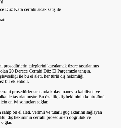
ıl
ece Düz Kafa cerrahi sıcak satış ile
atı
i prosedürlerin taleplerini karşılamak üzere tasarlanmış
t olan 20 Derece Cerrahi Düz El Parçamızla tanışın.
levselliği ile bu el aleti, her türlü diş hekimliği
 bir eklentidir.
cerrahi prosedürler sırasında kolay manevra kabiliyeti ve
lka ile tasarlanmıştır. Bu özellik, diş hekiminin kontrolünü
 için en iyi sonuçları sağlar.
a sahip bu el aleti, verimli ve tutarlı güç aktarımı sağlayan
 Bu, diş hekiminin cerrahi prosedürleri doğruluk ve
 sağlar.