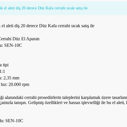
k el aleti diş 20 derece Düz Kafa cerrahi sıcak satış ile
 el aleti diş 20 derece Düz Kafa cerrahi sıcak satış ile
Cerrahi Düz El Aparatı
du: SEN-10C
 tipi
1:1
u: 2,35 mm
hız: 20.000 rpm
ği alanındaki cerrahi prosedürlerin taleplerini karşılamak üzere tasarla
amızla tanışın. Gelişmiş özellikleri ve hassas işlevselliği ile bu el alet
odu: SEN-10C