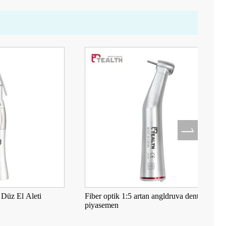
Aleti
Fiber optik 1:5 artan angldruva dental
Ce
piyasemen