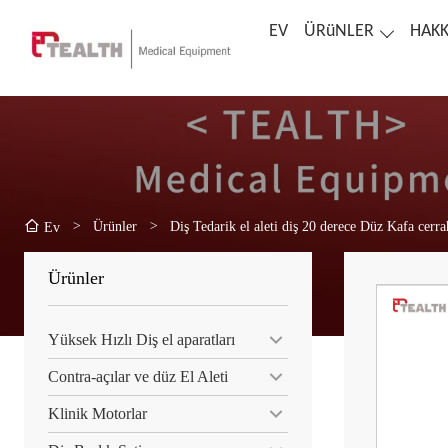
EV
ÜRüNLER
HAKK
>
Ürünler
>
Diş Tedarik el aleti diş 20 derece Düz Kafa cerrahi
Ev
Ürünler
Yüksek Hızlı Diş el aparatları
Contra-açılar ve düz El Aleti
Klinik Motorlar