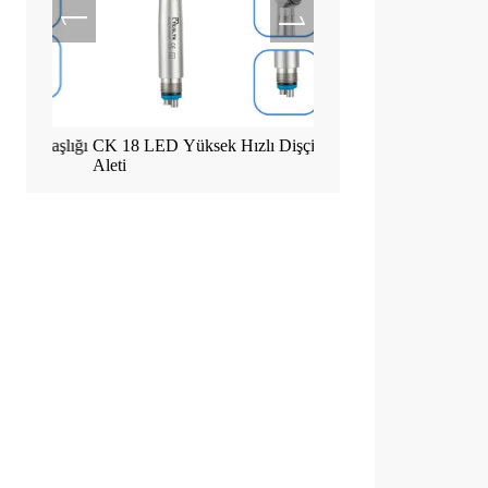
başlığı
CK 18 LED Yüksek Hızlı Dişçi El
Tealth EM-3 İmplant Mo
Aleti
Dokunmatik Ekranlı Mak