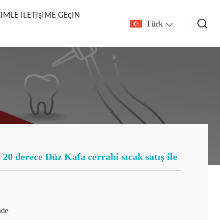
ZIMLE ILETIşIME GEçIN
Türk
ş 20 derece Düz Kafa cerrahi sıcak satış ile
nde