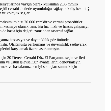
ameliyatlarında yaygın olarak kullanılan 2,35 mm'lik
şitli cerrahi aletlerle uyumluluğu sağlayarak diş hekimliği
 ve kolaylık sağlar.
maksimum hızı 20.000 rpm'dir ve cerrahi prosedürler
li kesmeye olanak tanır. Bu hız, hızlı ve hassas çalışmayı
de hasta için değerli zamandan tasarruf sağlar.
n Testere Bıçakları
Tealth® CK08 tork temizleme başlığı
CK 18 LED Yük
yüksek hızlı el aleti
Aleti
amız hassasiyet ve dayanıklılık göz önünde
lmiştir. Olağanüstü performans ve güvenilirlik sağlayarak
plerini karşılamak üzere tasarlanmıştır.
için 20 Derece Cerrahi Düz El Parçamızı seçin ve ileri
mın ve üstün işlevselliğin avantajlarını deneyimleyin.
irmek ve hastalarınıza en iyi sonuçları sunmak için