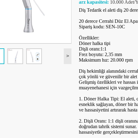
arz kapasitesi:
10.000 Adet/Y
Diş Tedarik el aleti diş 20 der
20 derece Cerrahi Düz El Apar
Sipariş kodu: SEN-10C
Özellikler:
Döner halka tipi
Dişli oranı:1:1
Frez boyutu: 2,35 mm
>
Maksimum hız: 20.000 rpm
Diş hekimliği alanındaki cerrah
çok yönlü ve güvenilir bir ale
Gelişmiş özellikleri ve hassas iş
muayenehanesi için vazgeçilmez
1. Döner Halka Tipi: El aleti, 
esneklik sağlayan, döner bir ha
ve hassasiyetini artırarak hasta
2. Dişli Oranı: 1:1 dişli oranın
doğrudan tahrik sistemi sunar.
hassasiyetle gerçekleştirmesini