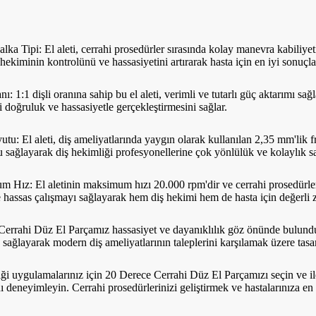
lka Tipi: El aleti, cerrahi prosedürler sırasında kolay manevra kabiliyeti
 hekiminin kontrolünü ve hassasiyetini artırarak hasta için en iyi sonuçlar
anı: 1:1 dişli oranına sahip bu el aleti, verimli ve tutarlı güç aktarımı s
i doğruluk ve hassasiyetle gerçekleştirmesini sağlar.
utu: El aleti, diş ameliyatlarında yaygın olarak kullanılan 2,35 mm'lik fr
sağlayarak diş hekimliği profesyonellerine çok yönlülük ve kolaylık sa
 Hız: El aletinin maksimum hızı 20.000 rpm'dir ve cerrahi prosedürler
ve hassas çalışmayı sağlayarak hem diş hekimi hem de hasta için değerli 
errahi Düz El Parçamız hassasiyet ve dayanıklılık göz önünde bulunduru
k sağlayarak modern diş ameliyatlarının taleplerini karşılamak üzere tasar
ği uygulamalarınız için 20 Derece Cerrahi Düz El Parçamızı seçin ve ile
nı deneyimleyin. Cerrahi prosedürlerinizi geliştirmek ve hastalarınıza 