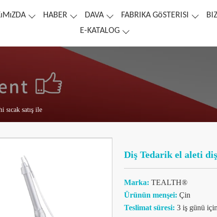
ıMıZDA
HABER
DAVA
FABRIKA GöSTERISI
BI
E-KATALOG
 sıcak satış ile
Diş Tedarik el aleti di
Marka:
TEALTH®
Ürünün menşei:
Çin
Teslimat süresi:
3 iş günü içi