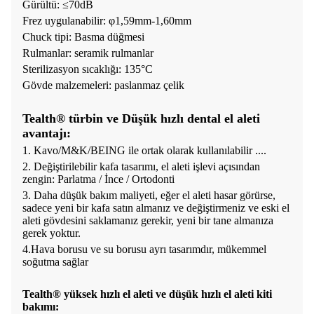
Gürültü: ≤70dB
Frez uygulanabilir: φ1,59mm-1,60mm
Chuck tipi: Basma düğmesi
Rulmanlar: seramik rulmanlar
Sterilizasyon sıcaklığı: 135°C
Gövde malzemeleri: paslanmaz çelik
Tealth® türbin ve Düşük hızlı dental el aleti
avantajı:
1. Kavo/M&K/BEING ile ortak olarak kullanılabilir ....
2. Değiştirilebilir kafa tasarımı, el aleti işlevi açısından
zengin: Parlatma / İnce / Ortodonti
3. Daha düşük bakım maliyeti, eğer el aleti hasar görürse,
sadece yeni bir kafa satın almanız ve değiştirmeniz ve eski el
aleti gövdesini saklamanız gerekir, yeni bir tane almanıza
gerek yoktur.
4.Hava borusu ve su borusu ayrı tasarımdır, mükemmel
soğutma sağlar
Tealth® yüksek hızlı el aleti ve düşük hızlı el aleti kiti
bakımı: