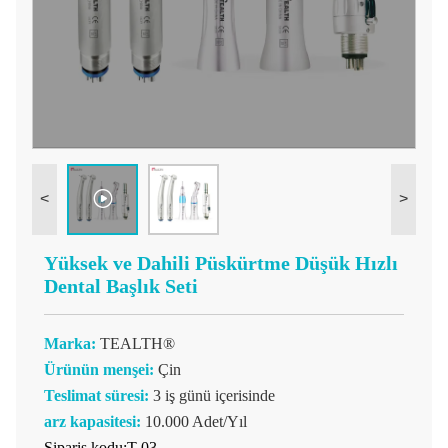
<
>
Yüksek ve Dahili Püskürtme Düşük Hızlı
Dental Başlık Seti
Marka:
TEALTH®
Ürünün menşei:
Çin
Teslimat süresi:
3 iş günü içerisinde
arz kapasitesi:
10.000 Adet/Yıl
Sipariş kodu:T-03