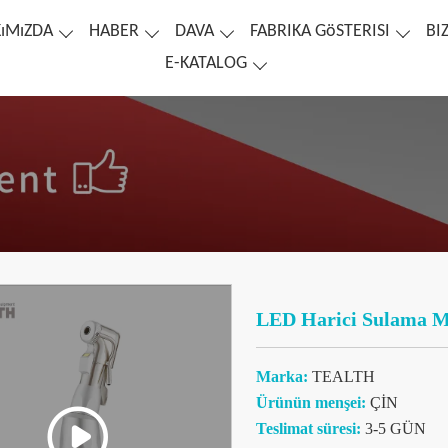
ıMıZDA
HABER
DAVA
FABRIKA GöSTERISI
BI
E-KATALOG
LED Harici Sulama Man
Marka:
TEALTH
Ürünün menşei:
ÇİN
Teslimat süresi:
3-5 GÜN