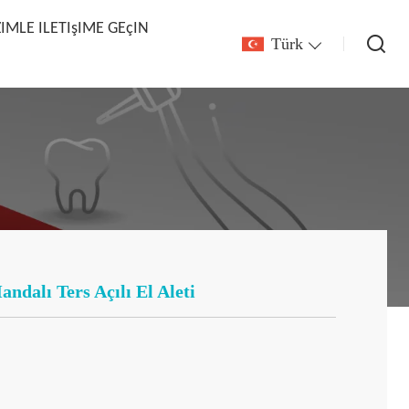
ZIMLE ILETIşIME GEçIN
Türk
dalı Ters Açılı El Aleti