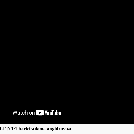
tor
CK 11 LED Yüksek Hızlı Alman
Cerrahi El Aleti İçi
ine
Rulmanlı Dişçi El Aleti
LED 1:1 harici sulama angldruvası