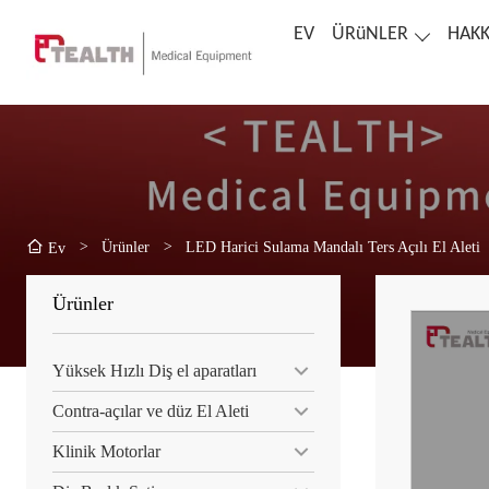
EV
ÜRüNLER
HAKK
>
Ürünler
>
LED Harici Sulama Mandalı Ters Açılı El Aleti
Ev
Ürünler
Yüksek Hızlı Diş el aparatları
Contra-açılar ve düz El Aleti
Klinik Motorlar