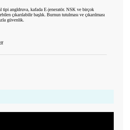
 tipi angldruva, kafada E-jeneratör. NSK ve birçok
lebilen çıkarılabilir başlık. Burnun tutulması ve çıkarılması
azla güvenlik.
df