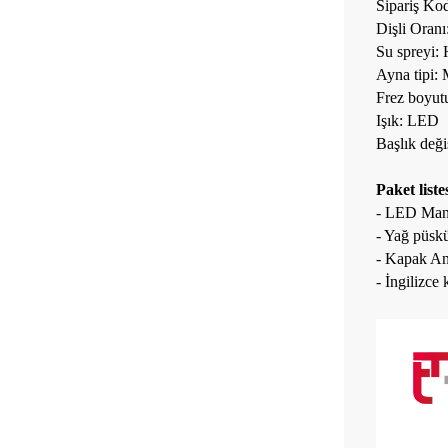
Sipariş K
Dişli Oranı
Su spreyi: 
Ayna tipi: 
Frez boyut
Işık: LED
Başlık deği
Paket listes
- LED Manda
- Yağ püsk
- Kapak Ana
- İngilizce