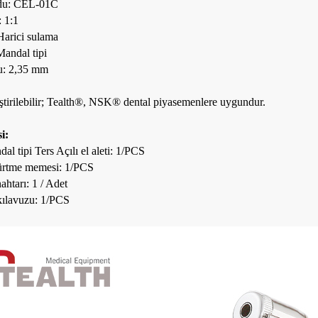
odu: CEL-01C
: 1:1
Harici sulama
Mandal tipi
u: 2,35 mm
ştirilebilir; Tealth®, NSK® dental piyasemenlere uygundur.
i:
l tipi Ters Açılı el aleti: 1/PCS
ürtme memesi: 1/PCS
htarı: 1 / Adet
 kılavuzu: 1/PCS