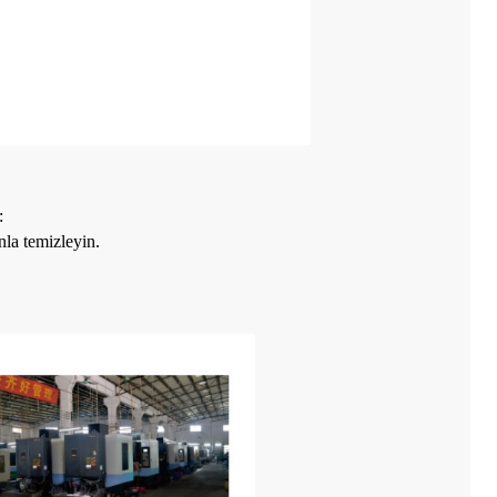
:
onla temizleyin.