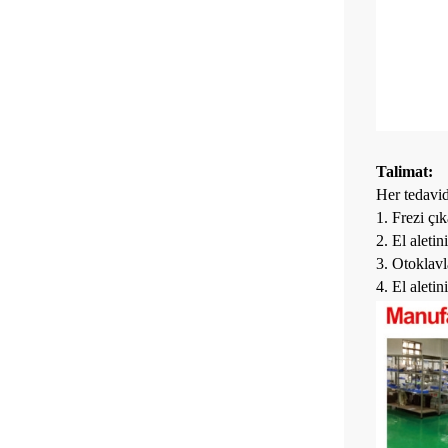
Talimat:
Her tedavid
1. Frezi çık
2. El aleti
3. Otoklavl
4. El aleti