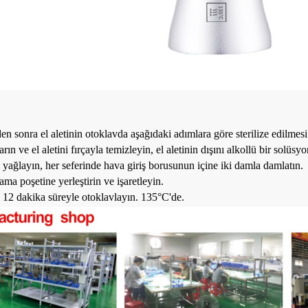
en sonra el aletinin otoklavda aşağıdaki adımlara göre sterilize edilmesi
arın ve el aletini fırçayla temizleyin, el aletinin dışını alkollü bir solüsy
ni yağlayın, her seferinde hava giriş borusunun içine iki damla damlatın.
ama poşetine yerleştirin ve işaretleyin.
ni 12 dakika süreyle otoklavlayın. 135°C'de.