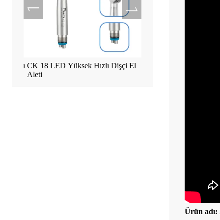
başlığı
CK 18 LED Yüksek Hızlı Dişçi El
Tealth EM-3 İmplant Mo
Aleti
Dokunmatik Ekranlı Mak
Ürün adı: 